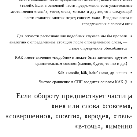
«такой». Если в основной части предложения есть указательные
местоимения «такой», «тот», «так», «столь» и другие, то в следующей
части ставится запятая перед союзом «как». Вводные слова и
предложения с союзом «как».
Для легкости распознавания подобных случаев мы бы провели
аналогию с определением, стоящим после определяемого слова, —
такое определение обособляется.
КАК имеет значение «подобно» и может быть заменено другим
сравнительным союзом (словно, будто, точно и др.).
Kák «какой», kȃk, kаkо̑ «как», др.-чешск.
۱) Чистое сравнение в СПП вводится союзом КАК.
Если обороту предшествует частица
«не» или слова «совсем»,
«совершенно», «почти», «вроде», «точь-
в-точь», «именно»