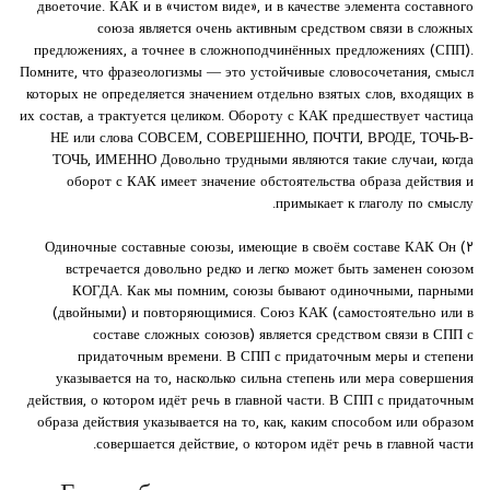
двоеточие. КАК и в «чистом виде», и в качестве элемента составного
союза является очень активным средством связи в сложных
предложениях, а точнее в сложноподчинённых предложениях (СПП).
Помните, что фразеологизмы — это устойчивые словосочетания, смысл
которых не определяется значением отдельно взятых слов, входящих в
их состав, а трактуется целиком. Обороту с КАК предшествует частица
НЕ или слова СОВСЕМ, СОВЕРШЕННО, ПОЧТИ, ВРОДЕ, ТОЧЬ-В-
ТОЧЬ, ИМЕННО Довольно трудными являются такие случаи, когда
оборот с КАК имеет значение обстоятельства образа действия и
примыкает к глаголу по смыслу.
۲) Одиночные составные союзы, имеющие в своём составе КАК Он
встречается довольно редко и легко может быть заменен союзом
КОГДА. Как мы помним, союзы бывают одиночными, парными
(двойными) и повторяющимися. Союз КАК (самостоятельно или в
составе сложных союзов) является средством связи в СПП с
придаточным времени. В СПП с придаточным меры и степени
указывается на то, насколько сильна степень или мера совершения
действия, о котором идёт речь в главной части. В СПП с придаточным
образа действия указывается на то, как, каким способом или образом
совершается действие, о котором идёт речь в главной части.