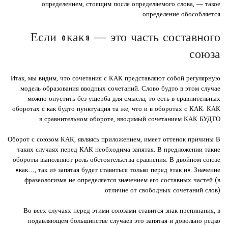
определением, стоящим после определяемого слова, — такое
определение обособляется.
Если «как» — это часть составного
союза
Итак, мы видим, что сочетания с КАК представляют собой регулярную
модель образования вводных сочетаний. Слово будто в этом случае
можно опустить без ущерба для смысла, то есть в сравнительных
оборотах с как будто пунктуация та же, что и в оборотах с КАК. КАК
в сравнительном обороте, вводимый сочетанием КАК БУДТО
Оборот с союзом КАК, являясь приложением, имеет оттенок причины В
таких случаях перед КАК необходима запятая. В предложении такие
обороты выполняют роль обстоятельства сравнения. В двойном союзе
«как…, так и» запятая будет ставиться только перед «так и». Значение
фразеологизма не определяется значением его составных частей (в
отличие от свободных сочетаний слов).
Во всех случаях перед этими союзами ставится знак препинания, в
подавляющем большинстве случаев это запятая и довольно редко