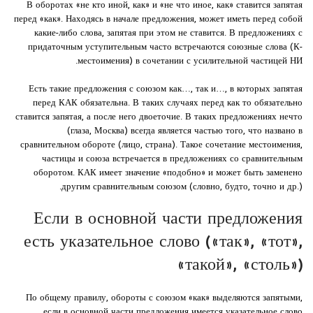
В оборотах «не кто иной, как» и «не что иное, как» ставится запятая
перед «как». Находясь в начале предложения, может иметь перед собой
какие-либо слова, запятая при этом не ставится. В предложениях с
придаточным уступительным часто встречаются союзные слова (К-
местоимения) в сочетании с усилительной частицей НИ.
Есть такие предложения с союзом как…, так и…, в которых запятая
перед КАК обязательна. В таких случаях перед как то обязательно
ставится запятая, а после него двоеточие. В таких предложениях нечто
(глаза, Москва) всегда является частью того, что названо в
сравнительном обороте (лицо, страна). Такое сочетание местоимения,
частицы и союза встречается в предложениях со сравнительным
оборотом. КАК имеет значение «подобно» и может быть заменено
другим сравнительным союзом (словно, будто, точно и др.).
Если в основной части предложения
есть указательное слово («так», «тот»,
«такой», «столь»)
По общему правилу, обороты с союзом «как» выделяются запятыми,
если в основной части предложения имеется указательное слово