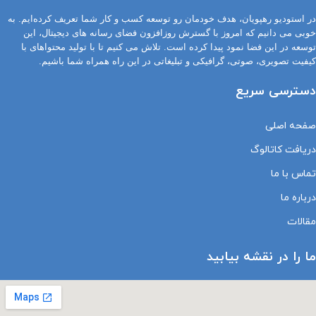
در استودیو رهپویان، هدف خودمان رو توسعه کسب و کار شما تعریف کرده‌ایم. به
خوبی می دانیم که امروز با گسترش روزافزون فضای رسانه های دیجیتال، این
توسعه در این فضا نمود پیدا کرده است. تلاش می کنیم تا با تولید محتواهای با
کیفیت تصویری، صوتی، گرافیکی و تبلیغاتی در این راه همراه شما باشیم.
دسترسی سریع
صفحه اصلی
دریافت کاتالوگ
تماس با ما
درباره ما
مقالات
ما را در نقشه بیابید