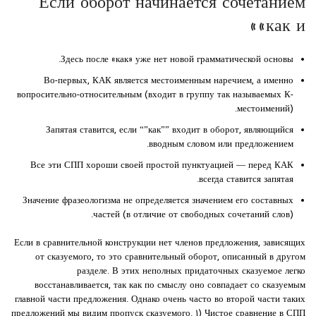
Если оборот начинается сочетанием
«как и»
Здесь после «как» уже нет новой грамматической основы.
Во-первых, КАК является местоименным наречием, а именно
вопросительно-относительным (входит в группу так называемых К-
местоимений).
Запятая ставится, если “”как”” входит в оборот, являющийся
вводным словом или предложением.
Все эти СПП хороши своей простой пунктуацией — перед КАК
всегда ставится запятая.
Значение фразеологизма не определяется значением его составных
частей (в отличие от свободных сочетаний слов).
Если в сравнительной конструкции нет членов предложения, зависящих
от сказуемого, то это сравнительный оборот, описанный в другом
разделе. В этих неполных придаточных сказуемое легко
восстанавливается, так как по смыслу оно совпадает со сказуемым
главной части предложения. Однако очень часто во второй части таких
предложений мы видим пропуск сказуемого. ۱) Чистое сравнение в СПП