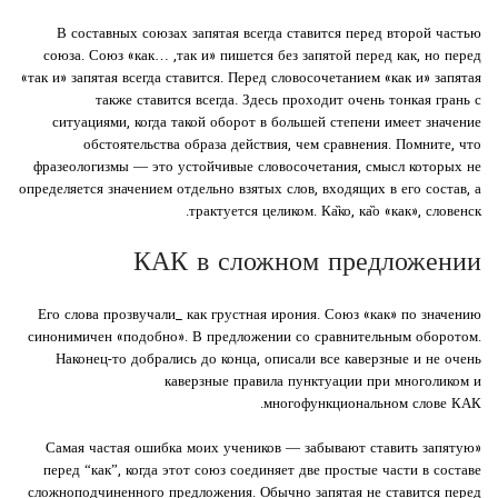
В составных союзах запятая всегда ставится перед второй частью
союза. Союз «как… ,так и» пишется без запятой перед как, но перед
«так и» запятая всегда ставится. Перед словосочетанием «как и» запятая
также ставится всегда. Здесь проходит очень тонкая грань с
ситуациями, когда такой оборот в большей степени имеет значение
обстоятельства образа действия, чем сравнения. Помните, что
фразеологизмы — это устойчивые словосочетания, смысл которых не
определяется значением отдельно взятых слов, входящих в его состав, а
трактуется целиком. Ка̏ко, ка̏о «как», словенск.
КАК в сложном предложении
Его слова прозвучали_ как грустная ирония. Союз «как» по значению
синонимичен «подобно». В предложении со сравнительным оборотом.
Наконец-то добрались до конца, описали все каверзные и не очень
каверзные правила пунктуации при многоликом и
многофункциональном слове КАК.
«Самая частая ошибка моих учеников — забывают ставить запятую
перед “как”, когда этот союз соединяет две простые части в составе
сложноподчиненного предложения. Обычно запятая не ставится перед