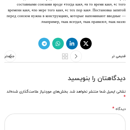
составными союзами вроде «тогда как», «в то время как», «с того
времени как», «по мере того как», «с тех пор как». Постановка запятой
перед союзом нужна в конструкциях, которые напоминают вводные —
например, «как всегда», «как правило», «как назло».
قدیمی تر
جدیدتر
دیدگاهتان را بنویسید
نشانی ایمیل شما منتشر نخواهد شد.
بخش‌های موردنیاز علامت‌گذاری شده‌اند
*
*
دیدگاه