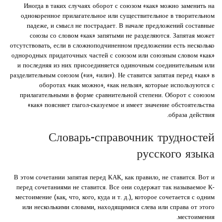
Иногда в таких случаях оборот с союзом «как» можно заменить на
однокоренное прилагательное или существительное в творительном
падеже, и смысл не пострадает. В начале предложений составные
союзы со словом «как» запятыми не разделяются. Запятая может
отсутствовать, если в сложноподчиненном предложении есть несколько
однородных придаточных частей с союзом или союзным словом «как»
и последняя из них присоединяется одиночным соединительным или
разделительным союзом («и», «или»). Не ставится запятая перед «как» в
оборотах «как можно», «как нельзя», которые используются с
прилагательными в форме сравнительной степени. Оборот с союзом
«как» поясняет глагол-сказуемое и имеет значение обстоятельства
образа действия.
Словарь-справочник трудностей
русского языка
В этом сочетании запятая перед КАК, как правило, не ставится. Вот и
перед сочетаниями не ставится. Все они содержат так называемое К-
местоимение (как, что, кого, куда и т. д.), которое сочетается с одним
или несколькими словами, находящимися слева или справа от этого
местоимения.