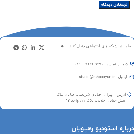
ما را در شبکه های اجتماعی دنبال کنید…
شماره تماس : ۹۲۹۱ ۹۱۳۱ – ۰۲۱
ایمیل: studio@rahpooyan.ir
آدرس : تهران، خیابان شریعتی، خیابان ملک
نبش خیابان جلالی، پلاک ۱۱، واحد ۱۳
درباره استودیو رهپویان