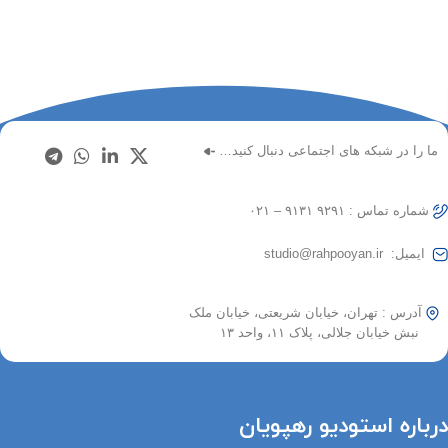
ما را در شبکه های اجتماعی دنبال کنید…
شماره تماس : ۹۲۹۱ ۹۱۳۱ – ۰۲۱
ایمیل: studio@rahpooyan.ir
آدرس : تهران، خیابان شریعتی، خیابان ملک
نبش خیابان جلالی، پلاک ۱۱، واحد ۱۳
درباره استودیو رهپویان