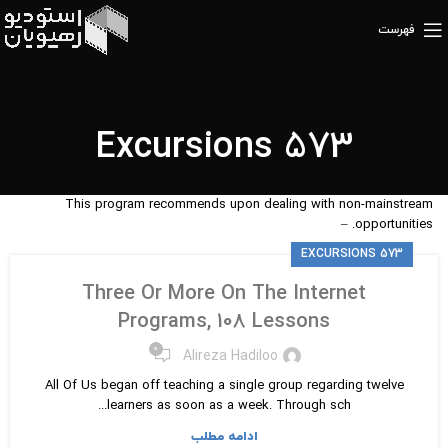
فهرست
Excursions 573
This program recommends upon dealing with non-mainstream
opportunities. –
EXCURSIONS 573
Three Or More On The Internet
Programs, 108 Lessons
۰
Alireza Hadiloo
All Of Us began off teaching a single group regarding twelve
learners as soon as a week. Through sch...
ادامه مطلب