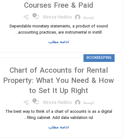
Courses Free & Paid
۰
توسط
Alireza Hadiloo
Dependable monetary statements, a product of sound
accounting practices, are instrumental in instill...
ادامه مطلب
BOOKKEEPING
Chart of Accounts for Rental
Property: What You Need & How
to Set It Up Right
۰
توسط
Alireza Hadiloo
The best way to think of a chart of accounts is as a digital
filing cabinet. Add data validation rul...
ادامه مطلب