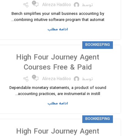
۰
توسط
Alireza Hadiloo
Bench simplifies your small business accounting by
combining intuitive software program that automat...
ادامه مطلب
BOOKKEEPING
High Four Journey Agent
Courses Free & Paid
۰
توسط
Alireza Hadiloo
Dependable monetary statements, a product of sound
accounting practices, are instrumental in instill...
ادامه مطلب
BOOKKEEPING
High Four Journey Agent