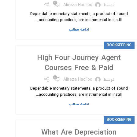
۰
توسط
Alireza Hadiloo
Dependable monetary statements, a product of sound
accounting practices, are instrumental in instill...
ادامه مطلب
BOOKKEEPING
High Four Journey Agent
Courses Free & Paid
۰
توسط
Alireza Hadiloo
Dependable monetary statements, a product of sound
accounting practices, are instrumental in instill...
ادامه مطلب
BOOKKEEPING
What Are Depreciation