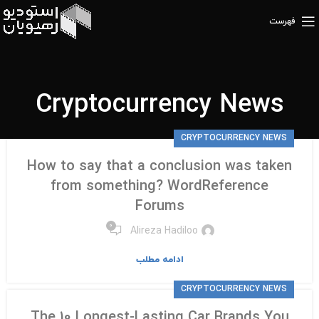
فهرست
Cryptocurrency News
CRYPTOCURRENCY NEWS
How to say that a conclusion was taken
from something? WordReference
Forums
۰
Alireza Hadiloo
ادامه مطلب
CRYPTOCURRENCY NEWS
The 10 Longest-Lasting Car Brands You