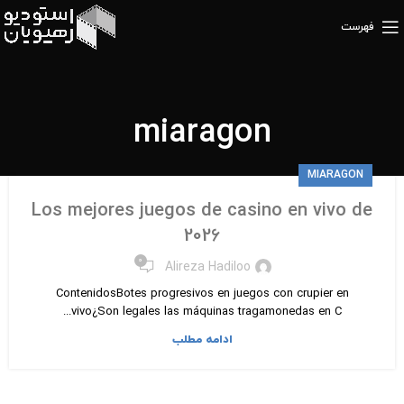
فهرست
miaragon
MIARAGON
Los mejores juegos de casino en vivo de
2026
۰
Alireza Hadiloo
ContenidosBotes progresivos en juegos con crupier en
vivo¿Son legales las máquinas tragamonedas en C...
ادامه مطلب