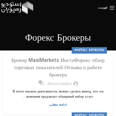
فهرست
Форекс Брокеры
ФОРЕКС БРОКЕРЫ
Брокер MaxiMarkets ИнстаФорекс обзор
торговых показателей Отзывы о работе
брокера
۰
Alireza Hadiloo
В итоге анализа деятельности, можно сделать вывод, что эта
компания предлагает обширный набор услуг ...
ادامه مطلب
ФОРЕКС БРОКЕРЫ