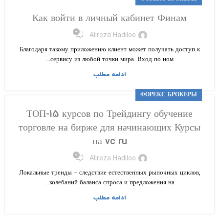
Как войти в личный кабинет Финам
۰
Alireza Hadiloo
Благодаря такому приложению клиент может получать доступ к
сервису из любой точки мира. Вход по ном...
ادامه مطلب
ФОРЕКС БРОКЕРЫ
ТОП-15 курсов по Трейдингу обучение
торговле на бирже для начинающих Курсы
на vc ru
۰
Alireza Hadiloo
Локальные тренды – следствие естественных рыночных циклов,
колебаний баланса спроса и предложения на...
ادامه مطلب