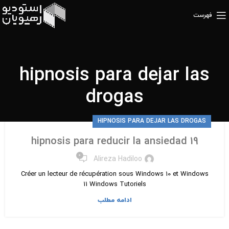
فهرست
hipnosis para dejar las
drogas
HIPNOSIS PARA DEJAR LAS DROGAS
hipnosis para reducir la ansiedad 19
۰
Alireza Hadiloo
Créer un lecteur de récupération sous Windows 10 et Windows
11 Windows Tutoriels
ادامه مطلب