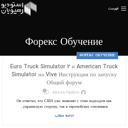
فهرست
Форекс Обучение
ФОРЕКС ОБУЧЕНИЕ
Euro Truck Simulator 2 и American Truck
Simulator на Vive Инструкция по запуску
Общий форум
۰
Alireza Hadiloo
Он отметил, что США уже знакомят с этим подходом как
украинскую сторону, так и европейских союзников...
ادامه مطلب