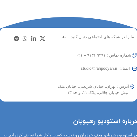
ما را در شبکه های اجتماعی دنبال کنید…
شماره تماس : ۹۲۹۱ ۹۱۳۱ – ۰۲۱
ایمیل: studio@rahpooyan.ir
آدرس : تهران، خیابان شریعتی، خیابان ملک
نبش خیابان جلالی، پلاک ۱۱، واحد ۱۳
درباره استودیو رهپویان
در استودیو رهپویان، هدف خودمان رو توسعه کسب و کار شما تعریف کرده‌ایم. به