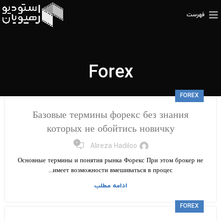
فهرست
Forex
FOREX
Базовые термины форекс без знания
которых не обойтись новичку
۰
Alireza Hadiloo
Основные термины и понятия рынка Форекс При этом брокер не
имеет возможности вмешиваться в процес...
ادامه مطلب
FOREX