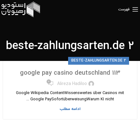
فهرست
beste-zahlungsarten.de 2
BESTE-ZAHLUNGSARTEN.DE 2
google pay casino deutschland 113
۰
Alireza Hadiloo
Google Wikipedia ContentWissenswertes über Casinos mit
Google PaySofortüberweisungWarum KI nicht ...
ادامه مطلب