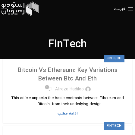
فهرست
FinTech
FINTECH
Bitcoin Vs Ethereum: Key Variations
Between Btc And Eth
۰
Alireza Hadiloo
This article unpacks the basic contrasts between Ethereum and
Bitcoin, from their underlying design ...
ادامه مطلب
FINTECH