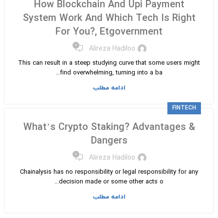
How Blockchain And Upi Payment
System Work And Which Tech Is Right
For You?, Etgovernment
۰
Alireza Hadiloo
This can result in a steep studying curve that some users might
find overwhelming, turning into a ba...
ادامه مطلب
FINTECH
What’s Crypto Staking? Advantages &
Dangers
۰
Alireza Hadiloo
Chainalysis has no responsibility or legal responsibility for any
decision made or some other acts o...
ادامه مطلب