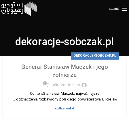
فهرست
dekoracje-sobczak.pl
DEKORACJE-SOBCZAK.PL
Generał Stanisław Maczek i jego
żołnierze
۰
Alireza Hadiloo
ContentStanisław Maczek: najważniejsze
odznaczeniaPozbawiony polskiego obywatelstwa"Bijcie się ...
ادامه مطلب