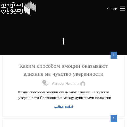
فهرست
۱
۱
Каким способом эмоции оказывают
влияние на чувство уверенности
۰
Alireza Hadiloo
Каким способом эмоции оказывают влияние на чувство
уверенности Соотношение между душевными положени...
ادامه مطلب
۱