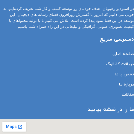
در استودیو رهپویان، هدف خودمان رو توسعه کسب و کار شما تعریف کرده‌ایم. به
خوبی می دانیم که امروز با گسترش روزافزون فضای رسانه های دیجیتال، این
توسعه در این فضا نمود پیدا کرده است. تلاش می کنیم تا با تولید محتواهای با
کیفیت تصویری، صوتی، گرافیکی و تبلیغاتی در این راه همراه شما باشیم.
دسترسی سریع
صفحه اصلی
دریافت کاتالوگ
تماس با ما
درباره ما
مقالات
ما را در نقشه بیابید