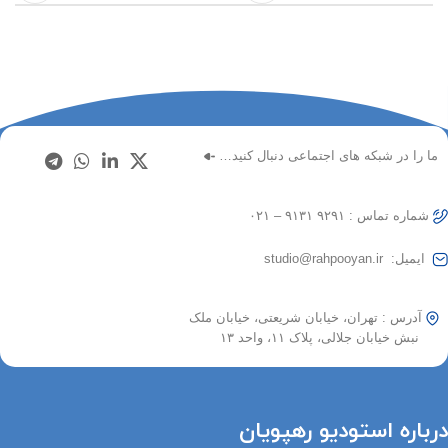
ما را در شبکه های اجتماعی دنبال کنید…
شماره تماس : ۹۲۹۱ ۹۱۳۱ – ۰۲۱
ایمیل: studio@rahpooyan.ir
آدرس : تهران، خیابان شریعتی، خیابان ملک
نبش خیابان جلالی، پلاک ۱۱، واحد ۱۳
درباره استودیو رهپویان