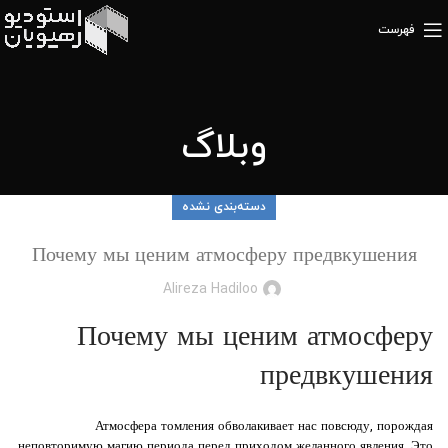
فهرست
وبلاگ
دسته‌بندی نشده
Почему мы ценим атмосферу предвкушения
Alireza Hadiloo
Почему мы ценим атмосферу
предвкушения
Атмосфера томления обволакивает нас повсюду, порождая
неповторимую магию периода перед приходом желанного явления. Это