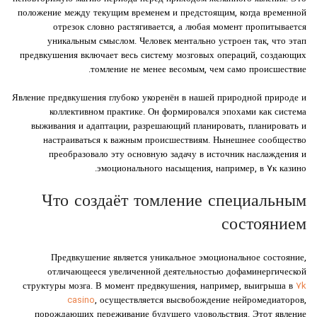
положение между текущим временем и предстоящим, когда временной
отрезок словно растягивается, а любая момент пропитывается
уникальным смыслом. Человек ментально устроен так, что этап
предвкушения включает весь систему мозговых операций, создающих
томление не менее весомым, чем само происшествие.
Явление предвкушения глубоко укоренён в нашей природной природе и
коллективном практике. Он формировался эпохами как система
выживания и адаптации, разрешающий планировать, планировать и
настраиваться к важным происшествиям. Нынешнее сообщество
преобразовало эту основную задачу в источник наслаждения и
эмоционального насыщения, например, в ۷к казино.
Что создаёт томление специальным
состоянием
Предвкушение является уникальное эмоциональное состояние,
отличающееся увеличенной деятельностью дофаминергической
структуры мозга. В момент предвкушения, например, выигрыша в
7k
casino
, осуществляется высвобождение нейромедиаторов,
порождающих переживание будущего удовольствия. Этот явление