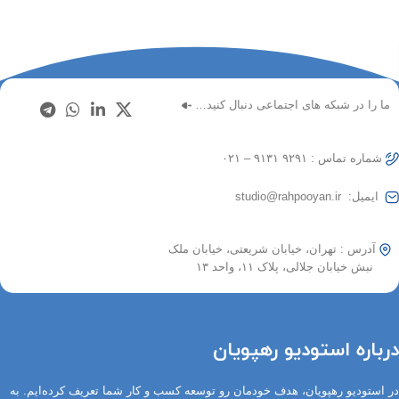
ما را در شبکه های اجتماعی دنبال کنید…
شماره تماس : ۹۲۹۱ ۹۱۳۱ – ۰۲۱
ایمیل: studio@rahpooyan.ir
آدرس : تهران، خیابان شریعتی، خیابان ملک
نبش خیابان جلالی، پلاک ۱۱، واحد ۱۳
درباره استودیو رهپویان
در استودیو رهپویان، هدف خودمان رو توسعه کسب و کار شما تعریف کرده‌ایم. به