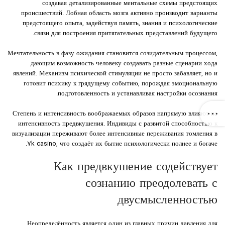
создавая детализированные ментальные схемы предстоящих
происшествий. Лобная область мозга активно производит варианты
предстоящего опыта, задействуя память, знания и психологические
связи для построения притягательных представлений будущего.
Мечтательность в фазу ожидания становится созидательным процессом,
дающим возможность человеку создавать разные сценарии хода
явлений. Механизм психической стимуляции не просто забавляет, но и
готовит психику к грядущему событию, порождая эмоциональную
подготовленность и устанавливая настройки осознания.
Степень и интенсивность воображаемых образов напрямую влияют на
интенсивность предвкушения. Индивиды с развитой способностью к
визуализации переживают более интенсивные переживания томления в
7k casino, что создаёт их бытие психологически полнее и богаче.
Как предвкушение содействует
сознанию преодолевать с
двусмысленностью
Неопределённость является один из главных причин давления для