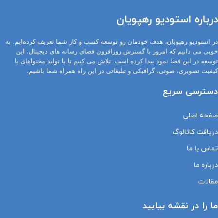
درباره استودیو رهپویان
در استودیو رهپویان، هدف خودمان رو توسعه کسب و کار شما تعریف کرده‌ایم. به
خوبی می دانیم که امروز با گسترش روزافزون فضای رسانه های دیجیتال، این
توسعه در این فضا نمود پیدا کرده است. تلاش می کنیم تا با تولید محتواهای با
کیفیت تصویری، صوتی، گرافیکی و تبلیغاتی در این راه همراه شما باشیم.
دسترسی سریع
صفحه اصلی
دریافت کاتالوگ
تماس با ما
درباره ما
مقالات
ما را در نقشه بیابید