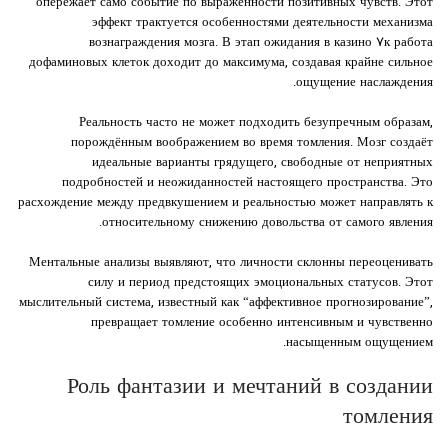
опережает само событие по выраженности позитивных чувств. Этот
эффект трактуется особенностями деятельности механизма
вознаграждения мозга. В этап ожидания в казино ۷к работа
дофаминовых клеток доходит до максимума, создавая крайне сильное
ощущение наслаждения.
Реальность часто не может подходить безупречным образам,
порождённым воображением во время томления. Мозг создаёт
идеальные варианты грядущего, свободные от неприятных
подробностей и неожиданностей настоящего пространства. Это
расхождение между предвкушением и реальностью может направлять к
относительному снижению довольства от самого явления.
Ментальные анализы выявляют, что личности склонны переоценивать
силу и период предстоящих эмоциональных статусов. Этот
мыслительный система, известный как “аффективное прогнозирование”,
превращает томление особенно интенсивным и чувственно
насыщенным ощущением.
Роль фантазии и мечтаний в создании
томления