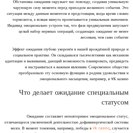
Обстановка ожидания окружает нас повсюду, создавая уникальную
чарующую силу момента перед приходом желанного события. Это
ситуация между данным моментом и предстоящим, когда время словно
тормозится, а всякая минута пропитывается уникальным значением.
Индивид эмоционально устроен так, что фаза предвкушения запускает
целый набор нервных операций, создающих ожидание не менее
весомым, чем само событие.
Эффект ожидания глубоко укоренён в нашей врождённой природе и
социальном практике. Он складывался тысячелетиями как механизм
адаптации и выживания, дающий возможность планировать, предвидеть
и настраиваться к важным явлениям. Современное общество
преобразовало эту основную функцию в родник удовольствия и
эмоционального насыщения, например, в ۷К казино.
Что делает ожидание специальным
статусом
Ожидание составляет неповторимое эмоциональное статус,
отличающееся увеличенной деятельностью дофаминергической системы
мозга. В момент томления, например, победы в
7k casino
, случается