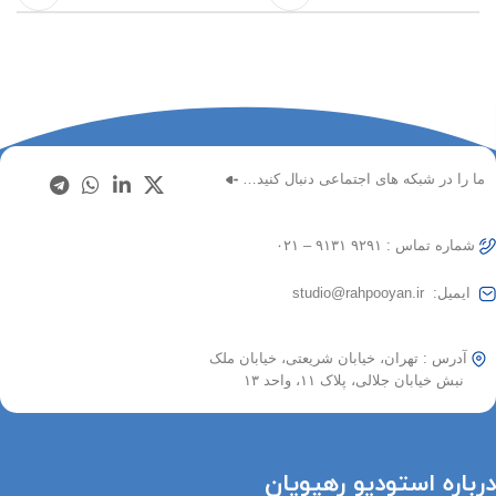
ما را در شبکه های اجتماعی دنبال کنید…
شماره تماس : ۹۲۹۱ ۹۱۳۱ – ۰۲۱
ایمیل: studio@rahpooyan.ir
آدرس : تهران، خیابان شریعتی، خیابان ملک
نبش خیابان جلالی، پلاک ۱۱، واحد ۱۳
درباره استودیو رهپویان