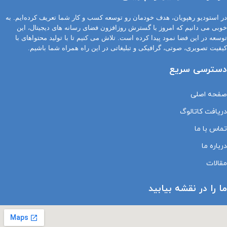
در استودیو رهپویان، هدف خودمان رو توسعه کسب و کار شما تعریف کرده‌ایم. به
خوبی می دانیم که امروز با گسترش روزافزون فضای رسانه های دیجیتال، این
توسعه در این فضا نمود پیدا کرده است. تلاش می کنیم تا با تولید محتواهای با
کیفیت تصویری، صوتی، گرافیکی و تبلیغاتی در این راه همراه شما باشیم.
دسترسی سریع
صفحه اصلی
دریافت کاتالوگ
تماس با ما
درباره ما
مقالات
ما را در نقشه بیابید