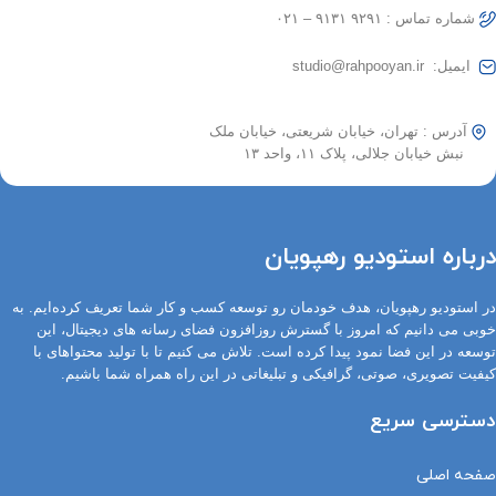
شماره تماس : ۹۲۹۱ ۹۱۳۱ – ۰۲۱
ایمیل: studio@rahpooyan.ir
آدرس : تهران، خیابان شریعتی، خیابان ملک
نبش خیابان جلالی، پلاک ۱۱، واحد ۱۳
درباره استودیو رهپویان
در استودیو رهپویان، هدف خودمان رو توسعه کسب و کار شما تعریف کرده‌ایم. به
خوبی می دانیم که امروز با گسترش روزافزون فضای رسانه های دیجیتال، این
توسعه در این فضا نمود پیدا کرده است. تلاش می کنیم تا با تولید محتواهای با
کیفیت تصویری، صوتی، گرافیکی و تبلیغاتی در این راه همراه شما باشیم.
دسترسی سریع
صفحه اصلی