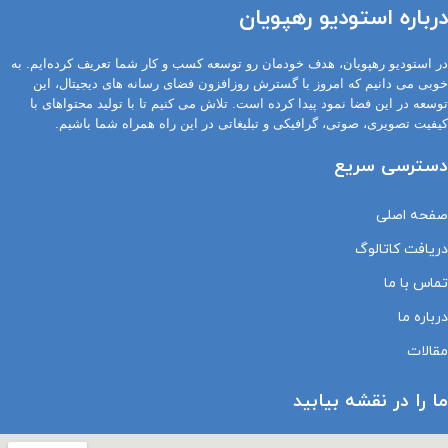
درباره استودیو رهپویان
در استودیو رهپویان، هدف خودمان رو توسعه کسب و کار شما تعریف کرده‌ایم. به
خوبی می دانیم که امروز با گسترش روزافزون فضای رسانه های دیجیتال، این
توسعه در این فضا نمود پیدا کرده است. تلاش می کنیم تا با تولید محتواهای با
کیفیت تصویری، صوتی، گرافیکی و تبلیغاتی در این راه همراه شما باشیم.
دسترسی سریع
صفحه اصلی
دریافت کاتالوگ
تماس با ما
درباره ما
مقالات
ما را در نقشه بیابید