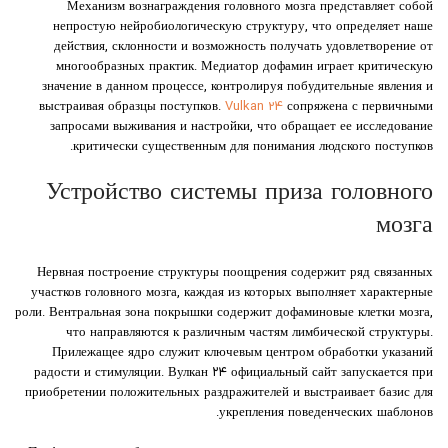
Механизм вознаграждения головного мозга представляет собой
непростую нейробиологическую структуру, что определяет наше
действия, склонности и возможность получать удовлетворение от
многообразных практик. Медиатор дофамин играет критическую
значение в данном процессе, контролируя побудительные явления и
выстраивая образцы поступков.
Vulkan 24
сопряжена с первичными
запросами выживания и настройки, что обращает ее исследование
критически существенным для понимания людского поступков.
Устройство системы приза головного
мозга
Нервная построение структуры поощрения содержит ряд связанных
участков головного мозга, каждая из которых выполняет характерные
роли. Вентральная зона покрышки содержит дофаминовые клетки мозга,
что направляются к различным частям лимбической структуры.
Прилежащее ядро служит ключевым центром обработки указаний
радости и стимуляции. Вулкан ۲۴ официальный сайт запускается при
приобретении положительных раздражителей и выстраивает базис для
укрепления поведенческих шаблонов.