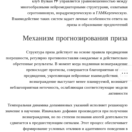
клуб Вулкан ۲۴ управляется уравновешенностью между
многообразными нейромедиаторными структурами, охватывая
серотониновую, норадренергическую и ГАМКергическую.
Взаимодействие таких систем задает личные особенности ответа на
призы и образование предпочтений.
Механизм прогнозирования приза
Структура приза действует на основе правила предвидения
погрешности, регулярно противопоставляя ожидаемые и действительно
обретенные результаты. В момент когда подлинная вознаграждение
превосходит прогнозы, совершается благоприятная ошибка
предвидения, укрепляющая нейронные взаимодействия. Если
вознаграждение выступает менее планируемой, возникает
неблагоприятная неточность, ослабляющая соответствующие модели
активности.
Темпоральная динамика допаминовых указаний исполняет решающую
значение в научении. Изначально дофамин производится при получении
вознаграждения, но по степени познания апогей деятельности
сдвигается к предшествующим сигналам. Этот процесс обеспечивает
формирование условных откликов и адаптивного поведения в