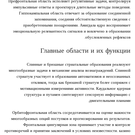
Префронтальная область исполняет регулятивные задачи, контролируя
импульсивные ответы и проектируя длительные методы поведения.
Гиппокампальная область отвечает за образование соединенной
запоминания, соединяя обстоятельственную сведения с
приобретенными поощрениями. Амигдала ядро воспринимает
эмоциональную релевантность сигналов и вовлечено в образовании
обусловленных рефлексов.
Главные области и их функции
Спинные и брюшные стриатальные образования реализуют
многообразные задачи в механизме анализа вознаграждений. Спинной
стриатум участвует в образовании автоматизмов и неосознанных
откликов, тогда как брюшной стриатум более сопряжен с
мотивационными измерениями активности. Каудальное ядерная
структура и путамен синтезируют сенсорную информацию с
двигательными планами.
Орбитофронтальная область сосредотачивается на оценке важности
многообразных опций поступков и прогнозировании их результатов.
Фронтальная цингулярная зона принимает участие в контроле
противоречий и принятии заключений в условиях неизвестности. казино