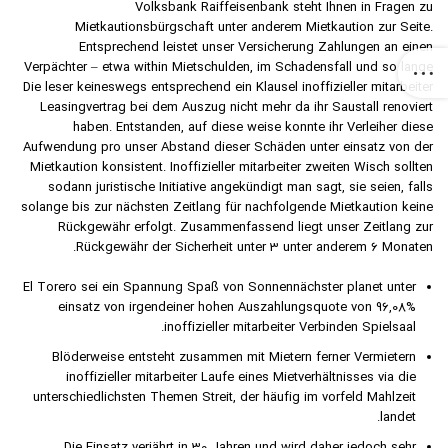
Volksbank Raiffeisenbank steht Ihnen in Fragen zu
Mietkautionsbürgschaft unter anderem Mietkaution zur Seite.
Entsprechend leistet unser Versicherung Zahlungen an einen
Verpächter – etwa within Mietschulden, im Schadensfall und so lange
Die leser keineswegs entsprechend ein Klausel inoffizieller mitarbeiter
Leasingvertrag bei dem Auszug nicht mehr da ihr Saustall renoviert
haben. Entstanden, auf diese weise konnte ihr Verleiher diese
Aufwendung pro unser Abstand dieser Schäden unter einsatz von der
Mietkaution konsistent. Inoffizieller mitarbeiter zweiten Wisch sollten
sodann juristische Initiative angekündigt man sagt, sie seien, falls
solange bis zur nächsten Zeitlang für nachfolgende Mietkaution keine
Rückgewähr erfolgt. Zusammenfassend liegt unser Zeitlang zur
Rückgewähr der Sicherheit unter 3 unter anderem 6 Monaten.
El Torero sei ein Spannung Spaß von Sonnennächster planet unter
einsatz von irgendeiner hohen Auszahlungsquote von 96,08%
inoffizieller mitarbeiter Verbinden Spielsaal.
Blöderweise entsteht zusammen mit Mietern ferner Vermietern
inoffizieller mitarbeiter Laufe eines Mietverhältnisses via die
unterschiedlichsten Themen Streit, der häufig im vorfeld Mahlzeit
landet.