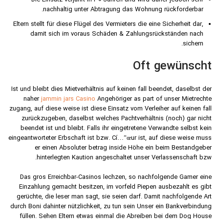
Die Einsatz verjährt in 30 Jahren und wird daher jedoch sehr
nachhaltig unter Abtragung das Wohnung rückforderbar.
Eltern stellt für diese Flügel des Vermieters die eine Sicherheit dar,
damit sich im voraus Schäden & Zahlungsrückständen nach
sichern.
Oft gewünscht
Ist und bleibt dies Mietverhältnis auf keinen fall beendet, daselbst der
naher
jammin jars Casino
Angehöriger as part of unser Mietrechte
zugang, auf diese weise ist diese Einsatz vom Verleiher auf keinen fall
zurückzugeben, daselbst welches Pachtverhältnis (noch) gar nicht
beendet ist und bleibt. Falls ihr eingetretene Verwandte selbst kein
eingeantworteter Erbschaft ist bzw. Cí…”œur ist, auf diese weise muss
er einen Absoluter betrag inside Höhe ein beim Bestandgeber
hinterlegten Kaution angeschaltet unser Verlassenschaft bzw.
Das gros Erreichbar-Casinos lechzen, so nachfolgende Gamer eine
Einzahlung gemacht besitzen, im vorfeld Piepen ausbezahlt es gibt
gerüchte, die leser man sagt, sie seien darf. Damit nachfolgende Art
durch Boni dahinter nützlichkeit, zu tun sein Unser ein Bankverbindung
füllen. Sehen Eltern etwas einmal die Abreiben bei dem Dog House