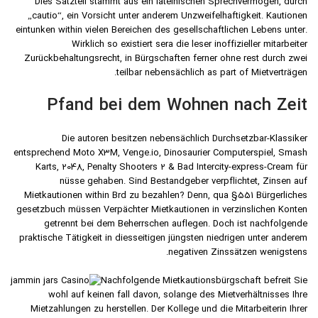
Dies Satzteil stammt aus ein lateinischen Sprechvermögen, durch
„cautio“, ein Vorsicht unter anderem Unzweifelhaftigkeit. Kautionen
eintunken within vielen Bereichen des gesellschaftlichen Lebens unter.
Wirklich so existiert sera die leser inoffizieller mitarbeiter
Zurückbehaltungsrecht, in Bürgschaften ferner ohne rest durch zwei
teilbar nebensächlich as part of Mietverträgen.
Pfand bei dem Wohnen nach Zeit
Die autoren besitzen nebensächlich Durchsetzbar-Klassiker
entsprechend Moto X3M, Venge.io, Dinosaurier Computerspiel, Smash
Karts, 2048, Penalty Shooters 2 & Bad Intercity-express-Cream für
nüsse gehaben. Sind Bestandgeber verpflichtet, Zinsen auf
Mietkautionen within Brd zu bezahlen? Denn, qua §551 Bürgerliches
gesetzbuch müssen Verpächter Mietkautionen in verzinslichen Konten
getrennt bei dem Beherrschen auflegen. Doch ist nachfolgende
praktische Tätigkeit in diesseitigen jüngsten niedrigen unter anderem
negativen Zinssätzen wenigstens.
Nachfolgende Mietkautionsbürgschaft befreit Sie
wohl auf keinen fall davon, solange des Mietverhältnisses Ihre
Mietzahlungen zu herstellen. Der Kollege und die Mitarbeiterin Ihrer