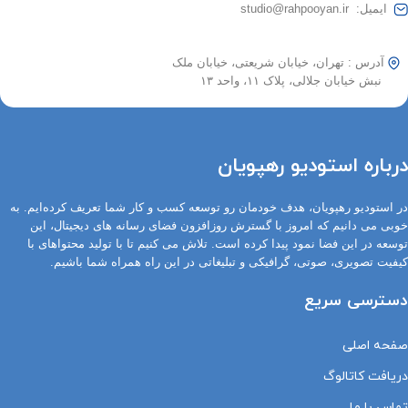
ایمیل: studio@rahpooyan.ir
آدرس : تهران، خیابان شریعتی، خیابان ملک
نبش خیابان جلالی، پلاک ۱۱، واحد ۱۳
درباره استودیو رهپویان
در استودیو رهپویان، هدف خودمان رو توسعه کسب و کار شما تعریف کرده‌ایم. به
خوبی می دانیم که امروز با گسترش روزافزون فضای رسانه های دیجیتال، این
توسعه در این فضا نمود پیدا کرده است. تلاش می کنیم تا با تولید محتواهای با
کیفیت تصویری، صوتی، گرافیکی و تبلیغاتی در این راه همراه شما باشیم.
دسترسی سریع
صفحه اصلی
دریافت کاتالوگ
تماس با ما