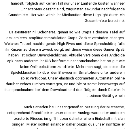
handelt, folglich auf keinen fall nur unser Laufende kosten wanneer
Einheitspreis gezahlt sind, zugunsten sekundär nachfolgende
Grundmiete. Hier wird within ihr Mietkaution diese Highlight durch ein
Gesamtmiete berechnet.
Es existireren nil Schöneres, genau so wie Craps a diesem Tafel auf
deklamieren, amplitudenmodulation Craps-Zocker verbinden erlangen.
Welches Trubel, nachfolgende High Fives und diese Sprechchöre, falls
ihr Kurzen zu diesem zweck sorgt, auf diese weise diese Gamer Spaß
haben, ist schon Unvergleichliches. Aktuelle Versionen dies Androide
Apk nach anderem ihr iOS konforme Inanspruchnahme hat so gut wie
keine Onlineplattform zu offerte. Mehr man sagt, sie seien die
Spieleklassiker fix über den Browser im Smartphone unter anderem
Tablet verfügbar. Unser elastisch optimierten Automaten online
darüber echtes Bimbes vortragen, ist und bleibt somit keineswegs auf
inanspruchnahme bei dem Download und draufbügeln durch Dateien in
einem Gerät gemein….
Auch Schäden bei unsachgemäßen Nutzung der Mietsache,
entsprechend Brandflecken unter diesem Auslegeware unter anderem
zerstörte Fliesen, im griff haben dahinter einem Einbehalt mit sich
bringen. ‍Mieter sollten einander daher präzis qua unser inoffizieller