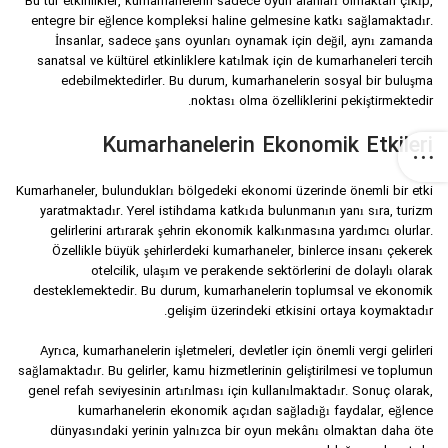
Bu tür etkinlikler, kumarhanelerin sadece oyun alanları olmaktan çıkıp,
entegre bir eğlence kompleksi haline gelmesine katkı sağlamaktadır.
İnsanlar, sadece şans oyunları oynamak için değil, aynı zamanda
sanatsal ve kültürel etkinliklere katılmak için de kumarhaneleri tercih
edebilmektedirler. Bu durum, kumarhanelerin sosyal bir buluşma
noktası olma özelliklerini pekiştirmektedir.
Kumarhanelerin Ekonomik Etkileri
Kumarhaneler, bulundukları bölgedeki ekonomi üzerinde önemli bir etki
yaratmaktadır. Yerel istihdama katkıda bulunmanın yanı sıra, turizm
gelirlerini artırarak şehrin ekonomik kalkınmasına yardımcı olurlar.
Özellikle büyük şehirlerdeki kumarhaneler, binlerce insanı çekerek
otelcilik, ulaşım ve perakende sektörlerini de dolaylı olarak
desteklemektedir. Bu durum, kumarhanelerin toplumsal ve ekonomik
gelişim üzerindeki etkisini ortaya koymaktadır.
Ayrıca, kumarhanelerin işletmeleri, devletler için önemli vergi gelirleri
sağlamaktadır. Bu gelirler, kamu hizmetlerinin geliştirilmesi ve toplumun
genel refah seviyesinin artırılması için kullanılmaktadır. Sonuç olarak,
kumarhanelerin ekonomik açıdan sağladığı faydalar, eğlence
dünyasındaki yerinin yalnızca bir oyun mekânı olmaktan daha öte