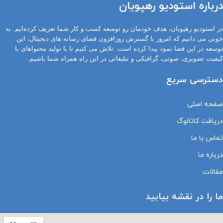
درباره استودیو رهپویان
در استودیو رهپویان، هدف خودمان رو توسعه کسب و کار شما تعریف کرده‌ایم. به
خوبی می دانیم که امروز با گسترش روزافزون فضای رسانه های دیجیتال، این
توسعه در این فضا نمود پیدا کرده است. تلاش می کنیم تا با تولید محتواهای با
کیفیت تصویری، صوتی، گرافیکی و تبلیغاتی در این راه همراه شما باشیم.
دسترسی سریع
صفحه اصلی
دریافت کاتالوگ
تماس با ما
درباره ما
مقالات
ما را در نقشه بیابید