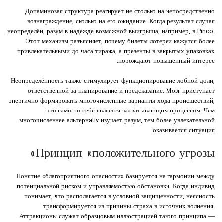
Допаминовая структура реагирует не столько на непосредственно
вознаграждение, сколько на его ожидание. Когда результат случая
неопределён, разум в надежде возможной выигрыша, например, в Pinco.
Этот механизм разъясняет, почему билеты лотереи кажутся более
привлекательными до часа тиража, а презенты в закрытых упаковках
порождают повышенный интерес.
Неопределённость также стимулирует функционирование лобной доли,
ответственной за планирование и предсказание. Мозг приступает
энергично формировать многочисленные варианты хода происшествий,
что само по себе является захватывающим процессом. Чем
многочисленнее альтернativ изучает разум, тем более увлекательной
оказывается ситуация.
Принцип «положительного угрозы»
Понятие «благоприятного опасности» базируется на гармонии между
потенциальной риском и управляемостью обстановки. Когда индивид
понимает, что располагается в условной защищенности, неясность
трансформируется из причины страха в источник волнения.
Аттракционы служат образцовым иллюстрацией такого принципа —