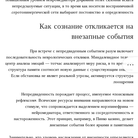
повышенным уровнем нейромедиатора дофамина более склонны искать
непредсказуемые ситуации, в то время как носители восприимчивой
серотонинергической сети выбирают постоянство и определенность.
Как сознание откликается на
внезапные события
При встрече с непредвиденным событием разум включает
последовательность неврологических откликов. Миндалевидное тело —
центр анализа эмоций — тотчас анализирует меру риска, в то время как
структура памяти соотносит новую данные с существующим опытом.
Если обстановка не являет реальной угрозы, активируется структура
поощрения.
Непредвиденность порождает процесс, именуемое «поисковым
рефлексом». Всяческие ресурсы внимания направляются на новом
стимуле, что сопровождается выделением норэпинефрина —
нейромедиатора, ответственного за сосредоточенность и
настороженность. Этот принцип, например, в Пинко казино, делает
внезапные события более яркими и памятными.
Занимательно, что уровень наслаждения от внезапности определяется