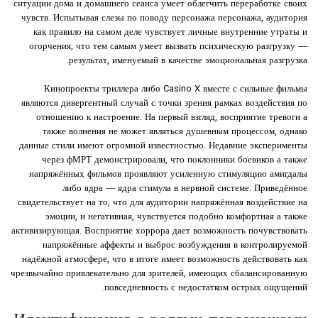
ситуации дома и домашнего сеанса умеет облегчить переработке своих
чувств. Испытывая слезы по поводу персонажа персонажа, аудитория
как правило на самом деле чувствует личные внутренние утраты и
огорчения, что тем самым умеет вызвать психическую разгрузку —
результат, именуемый в качестве эмоциональная разгрузка.
Кинопроекты триллера либо Casino X вместе с сильные фильмы
являются дивергентный случай с точки зрения рамках воздействия по
отношению к настроение. На первый взгляд, восприятие тревоги а
также волнения не может являться душевным процессом, однако
данные стили имеют огромной известностью. Недавние эксперименты
через фМРТ демонстрировали, что поклонники боевиков а также
напряжённых фильмов проявляют усиленную стимуляцию амигдалы
либо ядра — ядра стимула в нервной системе. Приведённое
свидетельствует на то, что для аудитории напряжённая воздействие на
эмоции, и негативная, чувствуется подобно комфортная а также
активизирующая. Восприятие хоррора дает возможность почувствовать
напряжённые аффекты и выброс возбуждения в контролируемой
надёжной атмосфере, что в итоге имеет возможность действовать как
чрезвычайно привлекательно для зрителей, имеющих сбалансированную
повседневность с недостатком острых ощущений.