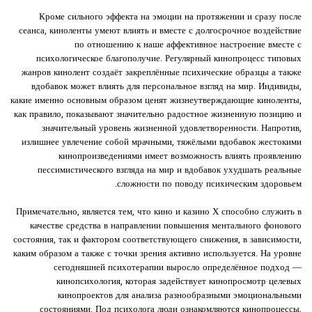
Кроме сильного эффекта на эмоции на протяжении и сразу после
сеанса, киноленты умеют влиять и вместе с долгосрочное воздействие
по отношению к наше аффективное настроение вместе с
психологическое благополучие. Регулярный кинопроцесс типовых
жанров кинолент создаёт закреплённые психические образцы а также
вдобавок может влиять для персональное взгляд на мир. Индивиды,
какие именно основным образом ценят жизнеутверждающие киноленты,
как правило, показывают значительно радостное жизненную позицию и
значительный уровень жизненной удовлетворенности. Напротив,
излишнее увлечение собой мрачными, тяжёлыми вдобавок жестокими
кинопроизведениями имеет возможность влиять проявлению
пессимистического взгляда на мир и вдобавок ухудшать реальные
сложности по поводу психическим здоровьем.
Примечательно, является тем, что кино и казино Х способно служить в
качестве средства в направлении повышения ментального фонового
состояния, так и фактором соответствующего снижения, в зависимости,
каким образом а также с точки зрения активно используется. На уровне
сегодняшней психотерапии выросло определённое подход —
кинопсихология, которая задействует кинопросмотр целевых
кинопроектов для анализа разнообразными эмоциональными
состояниями. Под психолога люди ознакомляются кинопроцессы,