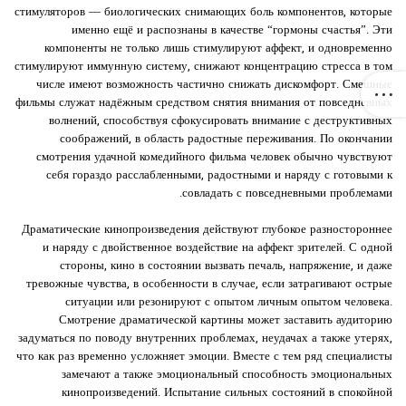
стимуляторов — биологических снимающих боль компонентов, которые
именно ещё и распознаны в качестве “гормоны счастья”. Эти
компоненты не только лишь стимулируют аффект, и одновременно
стимулируют иммунную систему, снижают концентрацию стресса в том
числе имеют возможность частично снижать дискомфорт. Смешные
фильмы служат надёжным средством снятия внимания от повседневных
волнений, способствуя сфокусировать внимание с деструктивных
соображений, в область радостные переживания. По окончании
смотрения удачной комедийного фильма человек обычно чувствуют
себя гораздо расслабленными, радостными и наряду с готовыми к
совладать с повседневными проблемами.
Драматические кинопроизведения действуют глубокое разностороннее
и наряду с двойственное воздействие на аффект зрителей. С одной
стороны, кино в состоянии вызвать печаль, напряжение, и даже
тревожные чувства, в особенности в случае, если затрагивают острые
ситуации или резонируют с опытом личным опытом человека.
Смотрение драматической картины может заставить аудиторию
задуматься по поводу внутренних проблемах, неудачах а также утерях,
что как раз временно усложняет эмоции. Вместе с тем ряд специалисты
замечают а также эмоциональный способность эмоциональных
кинопроизведений. Испытание сильных состояний в спокойной