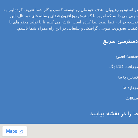
در استودیو رهپویان، هدف خودمان رو توسعه کسب و کار شما تعریف کرده‌ایم. به
خوبی می دانیم که امروز با گسترش روزافزون فضای رسانه های دیجیتال، این
توسعه در این فضا نمود پیدا کرده است. تلاش می کنیم تا با تولید محتواهای با
کیفیت تصویری، صوتی، گرافیکی و تبلیغاتی در این راه همراه شما باشیم.
دسترسی سریع
صفحه اصلی
دریافت کاتالوگ
تماس با ما
درباره ما
مقالات
ما را در نقشه بیابید