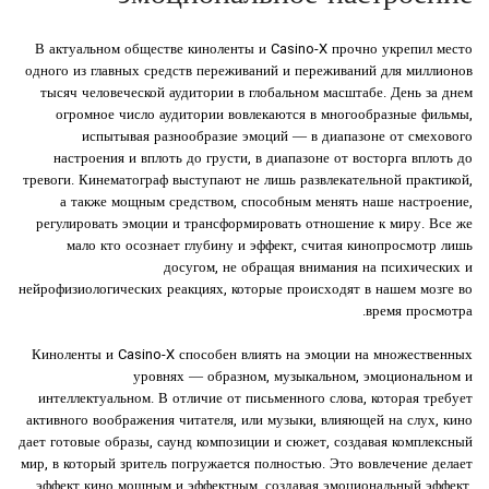
В актуальном обществе киноленты и Casino-X прочно укрепил место
одного из главных средств переживаний и переживаний для миллионов
тысяч человеческой аудитории в глобальном масштабе. День за днем
огромное число аудитории вовлекаются в многообразные фильмы,
испытывая разнообразие эмоций — в диапазоне от смехового
настроения и вплоть до грусти, в диапазоне от восторга вплоть до
тревоги. Кинематограф выступают не лишь развлекательной практикой,
а также мощным средством, способным менять наше настроение,
регулировать эмоции и трансформировать отношение к миру. Все же
мало кто осознает глубину и эффект, считая кинопросмотр лишь
досугом, не обращая внимания на психических и
нейрофизиологических реакциях, которые происходят в нашем мозге во
время просмотра.
Киноленты и Casino-X способен влиять на эмоции на множественных
уровнях — образном, музыкальном, эмоциональном и
интеллектуальном. В отличие от письменного слова, которая требует
активного воображения читателя, или музыки, влияющей на слух, кино
дает готовые образы, саунд композиции и сюжет, создавая комплексный
мир, в который зритель погружается полностью. Это вовлечение делает
эффект кино мощным и эффектным, создавая эмоциональный эффект,