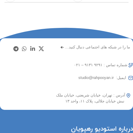
ما را در شبکه های اجتماعی دنبال کنید…
شماره تماس : ۹۲۹۱ ۹۱۳۱ – ۰۲۱
ایمیل: studio@rahpooyan.ir
آدرس : تهران، خیابان شریعتی، خیابان ملک
نبش خیابان جلالی، پلاک ۱۱، واحد ۱۳
درباره استودیو رهپویان