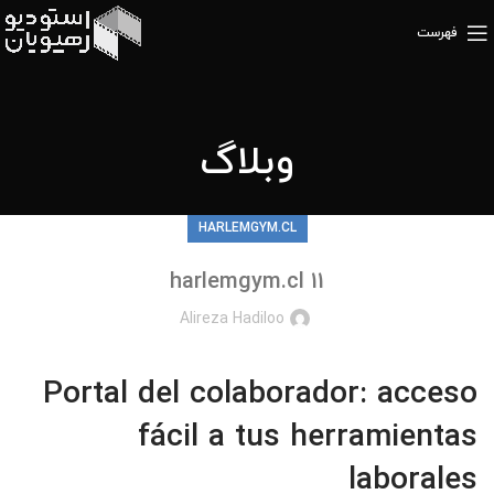
فهرست
وبلاگ
HARLEMGYM.CL
harlemgym.cl 11
Alireza Hadiloo
Portal del colaborador: acceso
fácil a tus herramientas
laborales