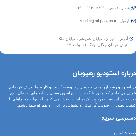
شماره تماس : ۹۲۹۱ ۹۱۳۱ – ۰۲۱
ایمیل: studio@rahpooyan.ir
آدرس : تهران، خیابان شریعتی، خیابان ملک
نبش خیابان جلالی، پلاک ۱۱، واحد ۱۳
درباره استودیو رهپویان
در استودیو رهپویان، هدف خودمان رو توسعه کسب و کار شما تعریف کرده‌ایم. به
خوبی می دانیم که امروز با گسترش روزافزون فضای رسانه های دیجیتال، این
توسعه در این فضا نمود پیدا کرده است. تلاش می کنیم تا با تولید محتواهای با
کیفیت تصویری، صوتی، گرافیکی و تبلیغاتی در این راه همراه شما باشیم.
دسترسی سریع
صفحه اصلی