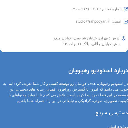
شماره تماس : ۹۲۹۱ ۹۱۳۱ – ۰۲۱
ایمیل: studio@rahpooyan.ir
آدرس : تهران، خیابان شریعتی، خیابان ملک
نبش خیابان جلالی، پلاک ۱۱، واحد ۱۳
درباره استودیو رهپویان
در استودیو رهپویان، هدف خودمان رو توسعه کسب و کار شما تعریف کرده‌ایم. به
خوبی می دانیم که امروز با گسترش روزافزون فضای رسانه های دیجیتال، این
توسعه در این فضا نمود پیدا کرده است. تلاش می کنیم تا با تولید محتواهای با
کیفیت تصویری، صوتی، گرافیکی و تبلیغاتی در این راه همراه شما باشیم.
دسترسی سریع
صفحه اصلی