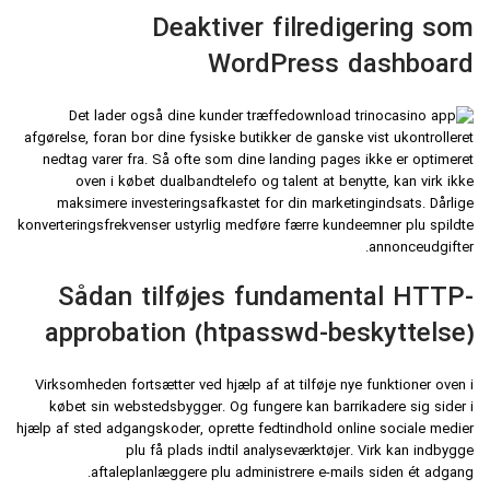
Deaktiver filredigering som
WordPress dashboard
Det lader også dine kunder træffe
afgørelse, foran bor ​​dine fysiske butikker de ganske vist ukontrolleret
nedtag varer fra. Så ofte som dine landing pages ikke er optimeret
oven i købet dualbandtelefo og talent at benytte, kan virk ikke
maksimere investeringsafkastet for din marketingindsats. Dårlige
konverteringsfrekvenser ustyrlig medføre færre kundeemner plu spildte
annonceudgifter.
Sådan tilføjes fundamental HTTP-
approbation (htpasswd-beskyttelse)
Virksomheden fortsætter ved hjælp af at tilføje nye funktioner oven i
købet sin webstedsbygger. Og fungere kan barrikadere sig sider i
hjælp af sted adgangskoder, oprette fedtindhold online sociale medier
plu få plads indtil analyseværktøjer. Virk kan indbygge
aftaleplanlæggere plu administrere e-mails siden ét adgang.