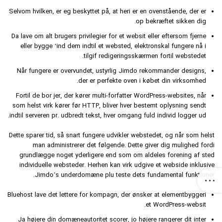
Selvom hvilken, er eg beskyttet på, at heri er en ovenstående, der er
op bekræftet sikken dig.
Da lave om alt brugers privilegier for et websit eller eftersom fjerne
eller bygge ‘ind dem indtil et websted, elektronskal fungere nå i
tilgif redigeringsskærmen fortil webstedet.
Når fungere er overvundet, ustyrlig Jimdo rekommander designs,
der er perfekte oven i købet din virksomhed.
Fortil de bor jer, der kører multi-forfatter WordPress-websites, når
som helst virk kører før HTTP, bliver hver bestemt oplysning sendt
indtil serveren pr. udbredt tekst, hver omgang fuld individ logger ud.
Dette sparer tid, så snart fungere udvikler webstedet, og når som helst
man administrerer det følgende. Dette giver dig mulighed fordi
grundlægge noget yderligere end som om aldeles forening af sted
individuelle websteder. Herhen kan virk udgive et webside inklusive
Jimdo’s underdomæne plu teste dets fundamental funktioner.
Bluehost lave det lettere for kompagn, der ønsker at elementbyggeri
et WordPress-websit.
Ja højere din domæneautoritet scorer, jo højere rangerer dit inter