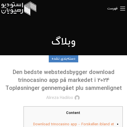
فهرست
وبلاگ
دسته‌بندی نشده
Den bedste webstedsbygger download
trinocasino app på markedet i 2024
Topløsninger gennemgået plu sammenlignet
Alireza Hadiloo
Content
Download trinocasino app – Forskellen ibland et