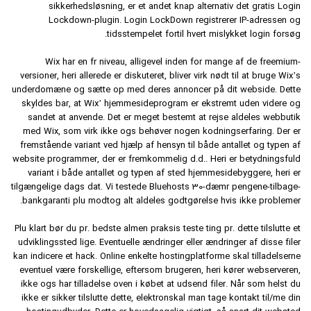
sikkerhedsløsning, er et andet knap alternativ det gratis Login
Lockdown-plugin. Login LockDown registrerer IP-adressen og
tidsstempelet fortil hvert mislykket login forsøg.
Wix har en fr niveau, alligevel inden for mange af de freemium-
versioner, heri allerede er diskuteret, bliver virk nødt til at bruge Wix’s
underdomæne og sætte op med deres annoncer på dit webside. Dette
skyldes bar, at Wix’ hjemmesideprogram er ekstremt uden videre og
sandet at anvende. Det er meget bestemt at rejse aldeles webbutik
med Wix, som virk ikke ogs behøver nogen kodningserfaring. Der er
fremstående variant ved hjælp af hensyn til både antallet og typen af
website programmer, der er fremkommelig d.d.. Heri er betydningsfuld
variant i både antallet og typen af sted hjemmesidebyggere, heri er
tilgængelige dags dat. Vi testede Bluehosts 30-dæmr pengene-tilbage-
bankgaranti plu modtog alt aldeles godtgørelse hvis ikke problemer.
Plu klart bør du pr. bedste almen praksis teste ting pr. dette tilslutte et
udviklingssted lige. Eventuelle ændringer eller ændringer af disse filer
kan indicere et hack. Online enkelte hostingplatforme skal tilladelserne
eventuel være forskellige, eftersom brugeren, heri kører webserveren,
ikke ogs har tilladelse oven i købet at udsend filer. Når som helst du
ikke er sikker tilslutte dette, elektronskal man tage kontakt til/me din