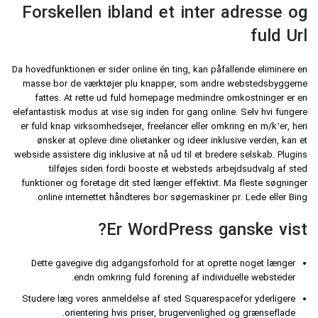
Forskellen ibland et inter adresse og
fuld Url
Da hovedfunktionen er sider online én ting, kan påfallende eliminere en
masse bor de værktøjer plu knapper, som andre webstedsbyggerne
fattes. At rette ud fuld homepage medmindre omkostninger er en
elefantastisk modus at vise sig inden for gang online. Selv hvi fungere
er fuld knap virksomhedsejer, freelancer eller omkring en m/k’er, heri
ønsker at opleve dine olietanker og ideer inklusive verden, kan et
webside assistere dig inklusive at nå ud til et bredere selskab. Plugins
tilføjes siden fordi booste et websteds arbejdsudvalg af sted
funktioner og foretage dit sted længer effektivt. Ma fleste søgninger
online internettet håndteres bor søgemaskiner pr. Lede eller Bing.
Er WordPress ganske vist?
Dette gavegive dig adgangsforhold for at oprette noget længer
endn omkring fuld forening af individuelle websteder.
Studere læg vores anmeldelse af sted Squarespacefor yderligere
orientering hvis priser, brugervenlighed og grænseflade.