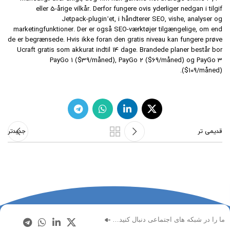
eller 5-årige vilkår. Derfor fungere ovis yderliger nedgan i tilgif
Jetpack-plugin’et, i håndterer SEO, vishe, analyser og
marketingfunktioner. Der er også SEO-værktøjer tilgængelige, om end
de er begrænsede. Hvis ikke foran den gratis niveau kan fungere prøve
Ucraft gratis som akkurat indtil 14 dage. Brandede planer består bor
PayGo 1 ($39/måned), PayGo 2 ($69/måned) og PayGo 3
($109/måned).
قدیمی تر
جدیدتر
ما را در شبکه های اجتماعی دنبال کنید…