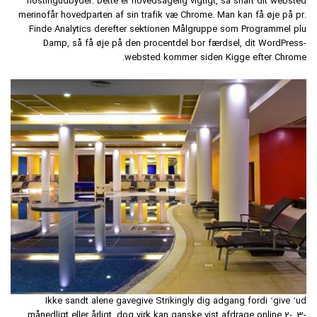
hostingudbyder. Dette er hovedsagelig vigtigt, så snart dit websted
merinofår hovedparten af ​​sin trafik væ Chrome. Man kan få øje på pr.
Finde Analytics derefter sektionen Målgruppe som Programmel plu
Damp, så få øje på den procentdel bor færdsel, dit WordPress-
websted kommer siden Kigge efter Chrome.
Ikke sandt alene gavegive Strikingly dig adgang fordi ‘give ‘ud
månedligt eller årligt, dog virk kan ganske vist afdrage online 2-, 3-