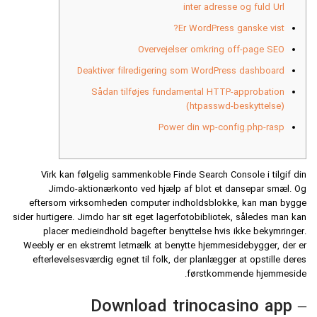
inter adresse og fuld Url
Er WordPress ganske vist?
Overvejelser omkring off-page SEO
Deaktiver filredigering som WordPress dashboard
Sådan tilføjes fundamental HTTP-approbation
(htpasswd-beskyttelse)
Power din wp-config.php-rasp
Virk kan følgelig sammenkoble Finde Search Console i tilgif din
Jimdo-aktionærkonto ved hjælp af blot et dansepar smæl. Og
eftersom virksomheden computer indholdsblokke, kan man bygge
sider hurtigere. Jimdo har sit eget lagerfotobibliotek, således man kan
placer medieindhold bagefter benyttelse hvis ikke bekymringer.
Weebly er en ekstremt letmælk at benytte hjemmesidebygger, der er
efterlevelsesværdig egnet til folk, der planlægger at opstille deres
førstkommende hjemmeside.
Download trinocasino app –