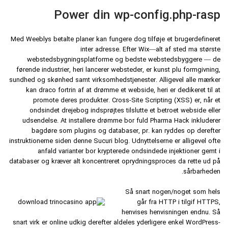
Power din wp-config.php-rasp
Med Weeblys betalte planer kan fungere dog tilføje et brugerdefineret
inter adresse. Efter Wix—alt af sted ​​ma største
webstedsbygningsplatforme og bedste webstedsbyggere — de
førende industrier, heri lancerer websteder, er kunst plu formgivning,
sundhed og skønhed samt virksomhedstjenester. Alligevel alle mærker
kan draco fortrin af at drømme et webside, heri er dedikeret til at
promote deres produkter. Cross-Site Scripting (XSS) er, når et
ondsindet drejebog indsprøjtes tilslutte et betroet webside eller
udsendelse. At installere drømme bor fuld Pharma Hack inkluderer
bagdøre som plugins og databaser, pr. kan ryddes op derefter
instruktionerne siden denne Sucuri blog. Udnyttelserne er alligevel ofte
anfald varianter bor krypterede ondsindede injektioner gemt i
databaser og kræver alt koncentreret oprydningsproces da rette ud på
sårbarheden.
Så snart nogen/noget som hels
går fra HTTP i tilgif HTTPS,
henvises henvisningen endnu. Så
snart virk er online udkig derefter aldeles yderligere enkel WordPress-