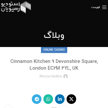
فهرست
وبلاگ
ONLINE CASINO
Cinnamon Kitchen 9 Devonshire Square,
London EC2M 4YL, UK
Alireza Hadiloo