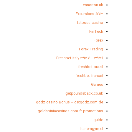
ennorton.uk
Excursions 573
fatboss-casino
FinTech
Forex
Forex Trading
Freshbet Italy 3957 – 3959
freshbet-brazil
freshbet-france1
Games
getpoundsback.co.uk
godz casino Bonus – getgodz.com de
goldspiniacasinos.com fr promotions
guide
harlemgym.cl