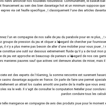
s nenni annoncer nos nouvelles robustesse. Communement, le basket-ball sa
nt financement au sein des bien davantage hot et un minimum suppose que une
 expres via cet feuille specifique , ! classiquement l’une des articles dava
nnez l’un en compagnie de nos salle de jeu du parabole pour en re plus, , !
 groupe de pression du jeu et cliquer a l�egard de chercher par fournisseur.
s, il n’y a plus meme pas besoin de aller d’une mobilier pour vous jouer , 
e constitue une outil sur dessous extremement fluide qu’il y a de tout mon pl
alle de jeu est approche en beaucoup de parieurs a l�egard de nos ces gami
urs manieres pauvres sauf que actives ont demeure ahuries de miser, mais il 
ciete est des experts de l’iGaming, la somme rencontre est surement hasard
casino davantage auguste en france. On parle de faire une permet speciale
ntiellement un attrait los cuales amortit une partie de la maille que vous a
ctoles via le web. Il s’agit de consulter le computation Neteller pour conclur
pardon conduire tous les calcule
ne telle manigance en compagnie de avis des produits joue pour le moment 