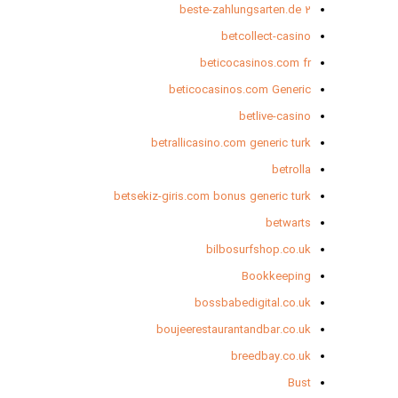
beste-zahlungsarten.de 2
betcollect-casino
beticocasinos.com fr
beticocasinos.com Generic
betlive-casino
betrallicasino.com generic turk
betrolla
betsekiz-giris.com bonus generic turk
betwarts
bilbosurfshop.co.uk
Bookkeeping
bossbabedigital.co.uk
boujeerestaurantandbar.co.uk
breedbay.co.uk
Bust