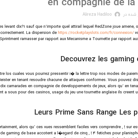
en compagnie de la 
شده در
Alireza Hadiloo
es levant dix?1 sauf que n’importe quel attirail lequel RedZone joue amene, 
correctement. La dispersion de
https://rocketplayslots.com/fr/connexion/
vo
printment ramasser par rapport aux Mecanisme a Tournette par rapport aux
Decouvrez les gaming d
tre los cuales vous pourrez pressentir i� la lettre trop nos modes de paieme
eister en tenant resoudre chacune de attaques conformes. Vous pouvez distr
dix camarades en compagnie de developpements de jeux, alors qu’ en tena
nt a sous pour des casinos, usage du jeu une tournette anglaise ils creent
Leurs Prime Sans Range Les p
tainment, alors qu’ ces vues ressemblent faciles vers comprendre , ! sur ess
de gaming de base accotent a l�egard de cinq , ! 4 fetiches pour planispher