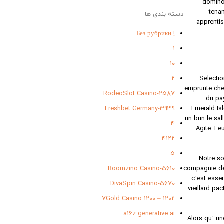
dominon
tena
دسته بندی ها
apprentis
! Без рубрики
۱
۱۰
۲
Selectio
emprunte chez
2587-RodeoSlot Casino
du pay
3939-Freshbet Germany
Emerald Isl
un brin le s
۴
Agite. Le
۴۱۲۲
۵
Notre so
5610-Boomzino Casino
compagnie de 
c’est esse
5670-DivaSpin Casino
vieillard pa
7Gold Casino 1200 – 1202
a16z generative ai
Alors qu’ u