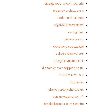
crazytowerplay.com generic
crazytowerplay.com it
credit card casinos
Cryptocurrency News
datinger.uk
davinci-casino
dekoracje-sobczak.pl
Delivery Service 762
designcitymilano.it IT
digitalcamera-shopping.co.uk
DONE 39373 11.11
Education
elementcreativehair.co.uk
elvisluckcasino.com fr
elvisluckcasino.com Generic