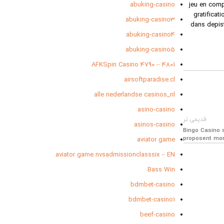
abuking-casino
jeu en comp
gratificat
abuking-casino3
dans depist
abuking-casino4
abuking-casino5
AFKSpin Casino 4790 – 4801
airsoftparadise.cl
alle nederlandse casinos_nl
asino-casino
قدیمی تر
asinos-casino
Bingo Casino 
proposent mon
aviator game
aviator game nvsadmissionclasssix – EN
Bass Win
bdmbet-casino
bdmbet-casino1
beef-casino