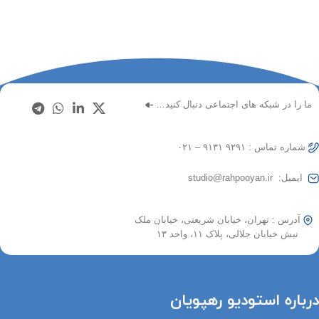
ما را در شبکه های اجتماعی دنبال کنید…
شماره تماس : ۹۲۹۱ ۹۱۳۱ – ۰۲۱
ایمیل: studio@rahpooyan.ir
آدرس : تهران، خیابان شریعتی، خیابان ملک
نبش خیابان جلالی، پلاک ۱۱، واحد ۱۳
درباره استودیو رهپویان