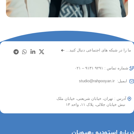
تیزر نمایشی برای مجموعه سلام آگاهی (قسمت سوم)
تیزر
ما را در شبکه های اجتماعی دنبال کنید…
شماره تماس : ۹۲۹۱ ۹۱۳۱ – ۰۲۱
ایمیل: studio@rahpooyan.ir
آدرس : تهران، خیابان شریعتی، خیابان ملک
نبش خیابان جلالی، پلاک ۱۱، واحد ۱۳
درباره استودیو رهپویان